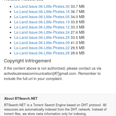
Ls-Land.Issue.06-Little-Pirates.30
33.7 MB
Ls-Land.Issue.06-Little-Pirates.16
36.7 MB
Ls-Land.Issue.06-Little-Pirates.05
34.0 MB
Ls-Land.Issue.06-Little-Pirates.19
33.8 MB
Ls-Land.Issue.06-Little-Pirates.12
33.3 MB
Ls-Land.Issue.06-Little-Pirates.24
27.6 MB
Ls-Land.Issue.06-Little-Pirates.25
33.5 MB
Ls-Land.Issue.06-Little-Pirates.09
41.0 MB
Ls-Land.Issue.06-Little-Pirates.22
29.5 MB
Ls-Land.Issue.06-Little-Pirates.28
28.6 MB
Copyright Infringement
If the content above is not authorized, please contact us via
activebusinesscommunication[AT]gmail.com. Remember to
include the full url in your complaint.
About BTSearch.NET
BTSearch.NET is a Torrent Search Engine based on DHT protocol. All
resources are automatically indexed from the DHT network. Instead of
torrent files, we store meta information only for indexing.