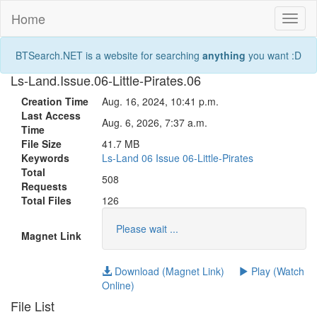
Home
Toggl
naviga
BTSearch.NET is a website for searching
anything
you want :D
Ls-Land.Issue.06-Little-Pirates.06
Creation Time
Aug. 16, 2024, 10:41 p.m.
Last Access
Aug. 6, 2026, 7:37 a.m.
Time
File Size
41.7 MB
Keywords
Ls-Land
06
Issue
06-Little-Pirates
Total
508
Requests
Total Files
126
Please wait ...
Magnet Link
Download (Magnet Link)
Play (Watch
Online)
File List