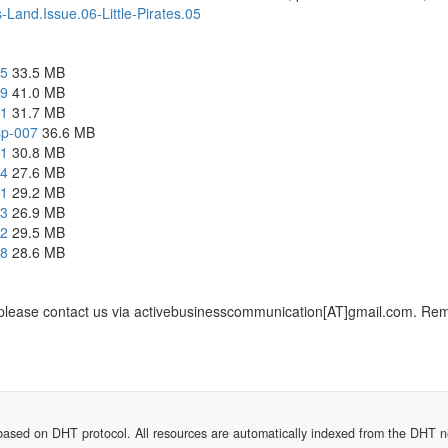
Ls-Land.Issue.06-Little-Pirates.05
25
33.5 MB
09
41.0 MB
11
31.7 MB
lsp-007
36.6 MB
01
30.8 MB
24
27.6 MB
21
29.2 MB
23
26.9 MB
22
29.5 MB
28
28.6 MB
, please contact us via activebusinesscommunication[AT]gmail.com. Remem
sed on DHT protocol. All resources are automatically indexed from the DHT netw