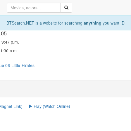
BTSearch.NET is a website for searching
anything
you want :D
.05
, 9:47 p.m.
11:30 a.m.
sue
06-Little-Pirates
...
agnet Link)
Play (Watch Online)