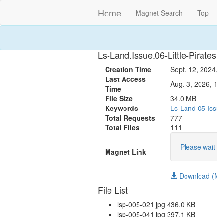
Home
Magnet Search
Top
Ls-Land.Issue.06-Little-Pirates
Creation Time
Sept. 12, 2024
Last Access
Aug. 3, 2026, 
Time
File Size
34.0 MB
Keywords
Ls-Land
05
Is
Total Requests
777
Total Files
111
Please wait 
Magnet Link
Download (M
File List
lsp-005-021.jpg 436.0 KB
lsp-005-041.jpg 397.1 KB