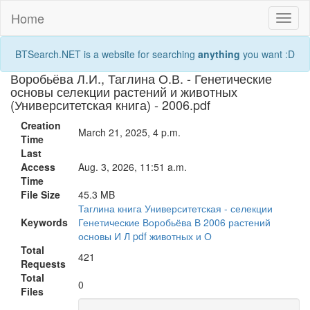
Home
Toggl
naviga
BTSearch.NET is a website for searching
anything
you want :D
Воробьёва Л.И., Таглина О.В. - Генетические
основы селекции растений и животных
(Университетская книга) - 2006.pdf
Creation
March 21, 2025, 4 p.m.
Time
Last
Access
Aug. 3, 2026, 11:51 a.m.
Time
File Size
45.3 MB
Таглина
книга
Университетская
-
селекции
Keywords
Генетические
Воробьёва
В
2006
растений
основы
И
Л
pdf
животных
и
О
Total
421
Requests
Total
0
Files