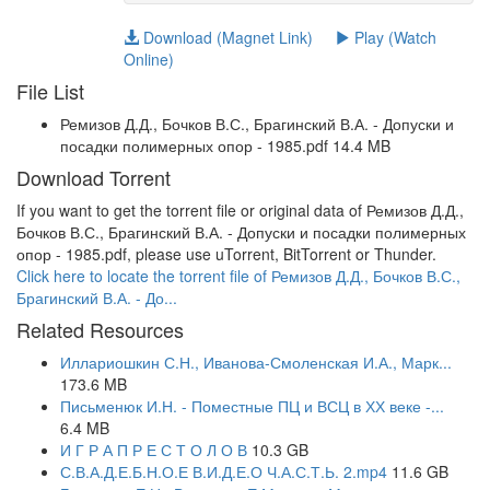
Download (Magnet Link)
Play (Watch
Online)
File List
Ремизов Д.Д., Бочков В.С., Брагинский В.А. - Допуски и
посадки полимерных опор - 1985.pdf 14.4 MB
Download Torrent
If you want to get the torrent file or original data of Ремизов Д.Д.,
Бочков В.С., Брагинский В.А. - Допуски и посадки полимерных
опор - 1985.pdf, please use uTorrent, BitTorrent or Thunder.
Click here to locate the torrent file of Ремизов Д.Д., Бочков В.С.,
Брагинский В.А. - До...
Related Resources
Иллариошкин С.Н., Иванова-Смоленская И.А., Марк...
173.6 MB
Письменюк И.Н. - Поместные ПЦ и ВСЦ в ХХ веке -...
6.4 MB
И Г Р А П Р Е С Т О Л О В
10.3 GB
С.В.А.Д.Е.Б.Н.О.Е В.И.Д.Е.О Ч.А.С.Т.Ь. 2.mp4
11.6 GB