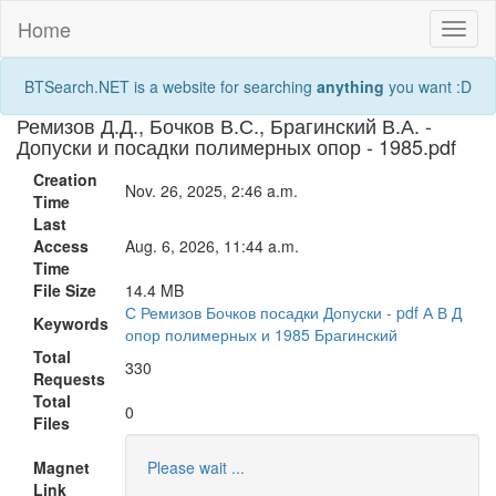
Home
Toggl
naviga
BTSearch.NET is a website for searching
anything
you want :D
Ремизов Д.Д., Бочков В.С., Брагинский В.А. -
Допуски и посадки полимерных опор - 1985.pdf
Creation
Nov. 26, 2025, 2:46 a.m.
Time
Last
Access
Aug. 6, 2026, 11:44 a.m.
Time
File Size
14.4 MB
С
Ремизов
Бочков
посадки
Допуски
-
pdf
А
В
Д
Keywords
опор
полимерных
и
1985
Брагинский
Total
330
Requests
Total
0
Files
Magnet
Please wait ...
Link